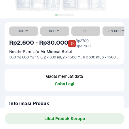
300 ml
600 ml
1,5 L
2 x 600 ml
Rp2.700 - 

Rp2.600 - Rp30.000
13%
Rp31.900
Nestle Pure Life Air Mineral Botol
300 ml, 600 ml, 1,5 L, 2 x 600 ml, 2 x 1500 ml, 6 x 600 ml, 6 x 1500 ml
Gagal memuat data
Coba Lagi
Informasi Produk
Air minum sudah menjadi bagian dari kehidupan Anda 
sehari-hari. Air dengan kandungan mineral yang tinggi 
Lihat Produk Serupa
sangat bermanfaat untuk kesehatan. Selain dapat 
Baca Selengkapnya
Kategori
Minuman Ringan
menghidrasi tubuh, air minum dapat membantu menjaga 