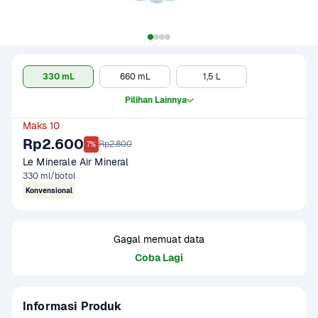
330 mL
660 mL
1,5 L
Pilihan Lainnya
Maks 10
Rp2.600
Rp2.800
7%
Le Minerale Air Mineral 
330 ml/botol
Konvensional
Gagal memuat data
Coba Lagi
Informasi Produk