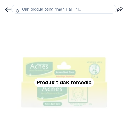
Cari produk pengiriman Hari Ini...
Produk tidak tersedia