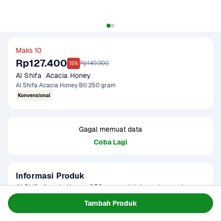
Maks 10
Rp127.400
Rp149.900
15%
Al Shifa  Acacia Honey 
Al Shifa Acacia Honey Btl 250 gram
Konvensional
Gagal memuat data
Coba Lagi
Informasi Produk
Al Shifa Acacia Honey 250 gram adalah madu murni 
berkualitas tinggi yang dihasilkan dari bunga akasia. 
Tambah Produk
Memiliki warna terang keemasan dengan rasa manis yang 
Baca Selengkapnya
Umur Simpan
Madu murni tidak memiliki tanggal 
lembut serta aroma khas. 