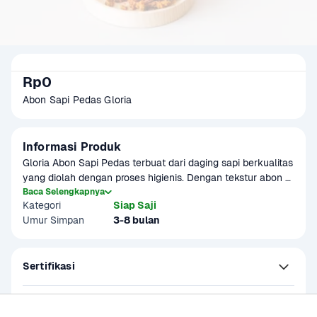
Rp0
Abon Sapi Pedas Gloria
Informasi Produk
Gloria Abon Sapi Pedas terbuat dari daging sapi berkualitas 
yang diolah dengan proses higienis. Dengan tekstur abon 
yang lembut dan rasa pedas yang pas cocok sebagai 
Baca Selengkapnya
Kategori
Siap Saji
teman santap nasi anda yang praktis dan sehat.
Umur Simpan
3-8 bulan
Sertifikasi
Kandungan dan Nutrisi