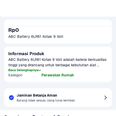
Rp0
ABC Battery 6LR61 Kotak 9 Volt
Informasi Produk
ABC Battery 6LR61 Kotak 9 Volt adalah baterai berkualitas 
tinggi yang dirancang untuk berbagai kebutuhan alat 
elektronik seperti gitar listrik, multimeter, remote control, 
Baca Selengkapnya
Kategori
Perawatan Rumah
dan perangkat medis. Memiliki daya tahan lama dan 
performa stabil, baterai ini cocok digunakan untuk 
pemakaian rutin maupun cadangan di rumah maupun 
kantor. Dikemas praktis 1 pcs dengan desain kotak 9V yang 
Jaminan Belanja Aman
kompatibel dengan banyak alat.
Barang tidak sesuai, Uang tunai kembali