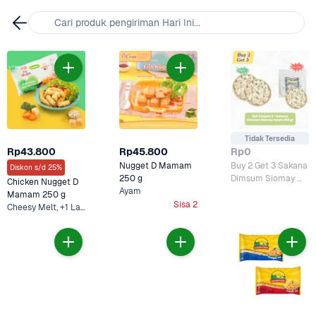
Cari produk pengiriman Hari Ini...
Tidak Tersedia
Rp43.800
Rp45.800
Rp0
Nugget D Mamam 
Buy 2 Get 3 Sakana 
Diskon s/d 25%
250 g
Dimsum Siomay 
Chicken Nugget D 
Ayam
Ayam 250 gram
Mamam 250 g
Sisa 2
Cheesy Melt, +1 Lainnya