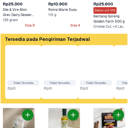
Rp25.300
Rp10.900
Rp25.600
Elle & Vire Mon 
Roma Marie Susu
Diskon s/d 10%
Grec Dairy Dessert 
115 g
Kentang Goreng 
125 gram
Honey 
Golden Farm 500 g
Sisa 8
Sisa 4
Crinkle Cut, +2 Lainnya
Tersedia pada Pengiriman Terjadwal
Tidak Tersedia
Tidak Tersedia
Tidak Tersedia
Tida
Rp0
Rp0
Rp0
Rp0