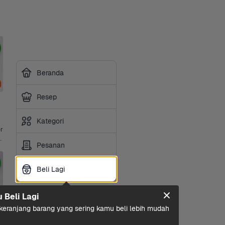
Beranda
Resep
Kategori
r
 gram +1 Lainnya
Pesanan
Beli Lagi
Beli Lagi
u Beli Lagi
eranjang barang yang sering kamu beli lebih mudah 