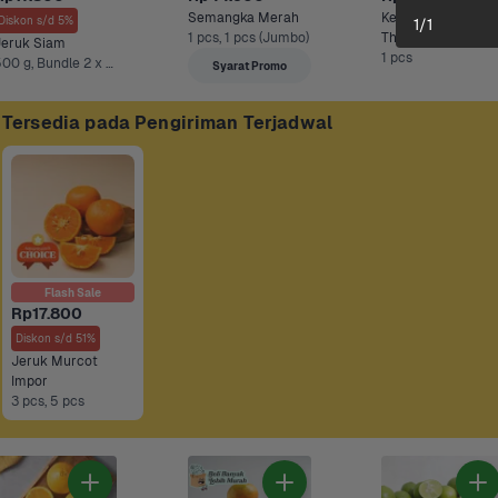
Semangka Merah
Kelapa Muda Ala 
Diskon s/d 5%
1
/
1
1 pcs, 1 pcs (Jumbo)
Thailand
Jeruk Siam
1 pcs
500 g, Bundle 2 x 500 gr +2 Lainnya
Syarat Promo
Tersedia pada Pengiriman Terjadwal
Flash Sale
Rp17.800
Diskon s/d 51%
Jeruk Murcot 
Impor
3 pcs, 5 pcs