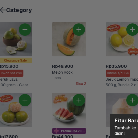
Category
Clearance Sale
Rp13.900
Rp49.900
Rp35.900
Melon Rock
Diskon s/d 28%
Diskon s/d 15%
1 pcs
Jeruk Java
Jeruk Lemon Impo
Sisa 3
500 gram - Clearance Sale, 500 g +2 Lainnya
500 g, Bundle 2 x 500
Fitur Bar
Tambah ke k
Promo Rp42.6rb
disini!
Rp17.800
Rp44.900
Rp15.500