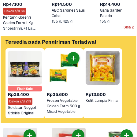
Rp47.100
Rp14.500
Rp14.400
ABC Sardines Saus 
Gaga Sarden 
Diskon s/d 8%
Cabai
Balado 
Kentang Goreng 
155 g, 425 g
155 g
Golden Farm 1 Kg
Sisa 2
Shoestring, +1 Lainnya
Tersedia pada Pengiriman Terjadwal
Flash Sale
Rp38.400
Rp35.600
Rp13.500
Frozen Vegetable 
Kulit Lumpia Finna
Diskon s/d 21%
Golden Farm 500 g
Goldstar Nugget 
Mixed Vegetable
Stickie Original