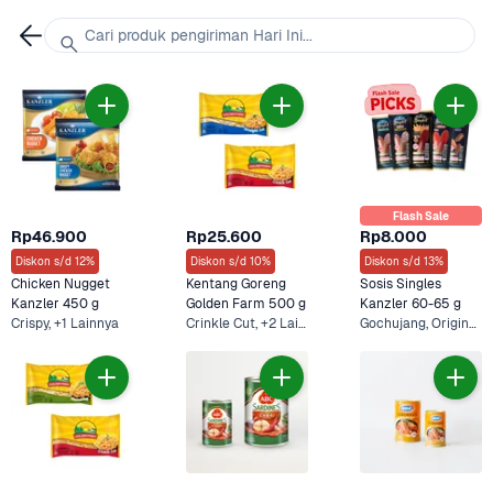
Cari produk pengiriman Hari Ini...
Flash Sale
Rp46.900
Rp25.600
Rp8.000
Diskon s/d 12%
Diskon s/d 10%
Diskon s/d 13%
Chicken Nugget 
Kentang Goreng 
Sosis Singles 
Kanzler 450 g
Golden Farm 500 g
Kanzler 60-65 g
Crispy, +1 Lainnya
Crinkle Cut, +2 Lainnya
Gochujang, Original +6 Lainnya