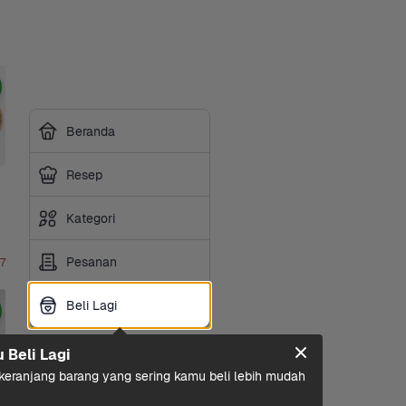
Beranda
Resep
Kategori
Pesanan
 7
Beli Lagi
Beli Lagi
u Beli Lagi
eranjang barang yang sering kamu beli lebih mudah 