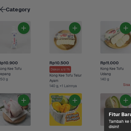
Category
Rp10.900
Rp10.500
Rp11.000
ong Kee Tofu 
Kong Kee Tofu 
Diskon s/d 1%
Jepang
Udang
Kong Kee Tofu Telur 
250 g
140 g
Ayam
Sisa
140 g, +1 Lainnya
Fitur Bar
Tambah ke k
disini!