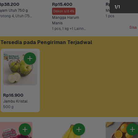
Rp38.200
Rp15.400
Rp39.900
1
/
1
Ayam Utuh 750 g
Melon Sky Rocket
Diskon s/d 4%
Potong 4, Utuh (750 g)
1 pcs
Mangga Harum 
Manis
Sisa
1 pcs, 1 kg +1 Lainnya
Tersedia pada Pengiriman Terjadwal
Rp16.900
Jambu Kristal
500 g