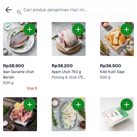
Cari produk pengiriman Hari Ini...
Rp38.900
Rp38.200
Rp36.500
Ikan Gurame Utuh 
Ayam Utuh 750 g
Kikil Kulit Sapi
Bersih
Potong 4, Utuh (750 g)
500 g
500 g
Sisa 6