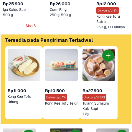
Rp25.900
Rp26.000
Rp12.000
Iga Kaldu Sapi
Cumi Ring
Diskon s/d 2%
500 g
250 g, 500 g
Kong Kee Tofu 
Sutra
Sisa 3
250 g, +1 Lainnya
Tersedia pada Pengiriman Terjadwal
Rp11.000
Rp10.500
Rp27.900
Kong Kee Tofu 
Diskon s/d 1%
Diskon s/d 10%
Udang
Kong Kee Tofu Telur
Tulang Sumsum 
Kaki Sapi
1 kg