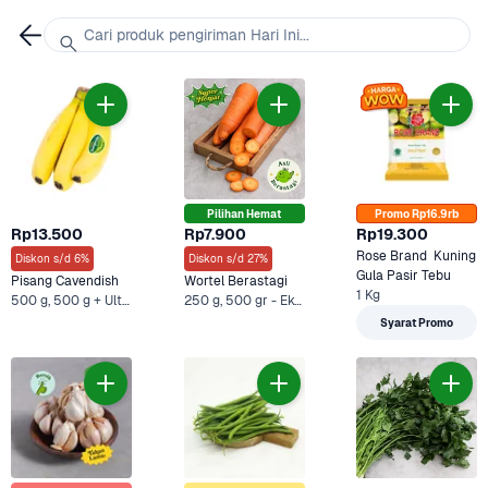
Cari produk pengiriman Hari Ini...
Pilihan Hemat
Promo Rp16.9rb
Rp13.500
Rp7.900
Rp19.300
Rose Brand  Kuning 
Diskon s/d 6%
Diskon s/d 27%
Gula Pasir Tebu
Pisang Cavendish
Wortel Berastagi
1 Kg
500 g, 500 g + Ultra Minuman Sari Kacang Hijau 250 ml +4 Lainnya
250 g, 500 gr - Ekonomis +2 Lainnya
Syarat Promo