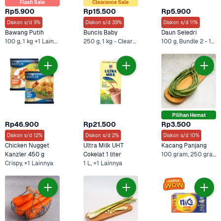
Flash Sale
Clearance Sale
Rp5.900
Rp15.500
Rp5.900
Diskon s/d 9%
Diskon s/d 39%
Diskon s/d 11%
Bawang Putih
Buncis Baby
Daun Seledri
100 g, 1 kg +1 Lainnya
250 g, 1 kg - Clearance Sale +1 Lainnya
100 g, Bundle 2 - 100 gr
Pilihan Hemat
Rp46.900
Rp21.500
Rp3.500
Diskon s/d 12%
Diskon s/d 2%
Diskon s/d 10%
Chicken Nugget 
Ultra Milk UHT 
Kacang Panjang
Kanzler 450 g
Cokelat 1 liter
100 gram, 250 gram - Ekonomis +2 Lainnya
Crispy, +1 Lainnya
1 L, +1 Lainnya