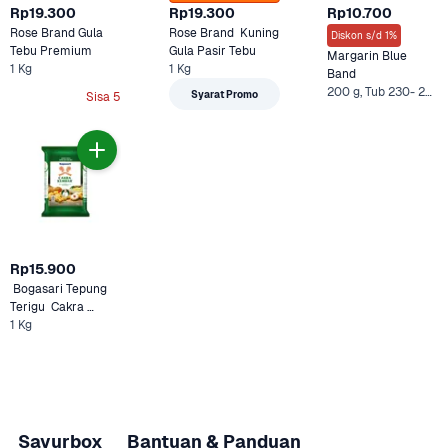
Rp19.300
Rp19.300
Rp10.700
Rose Brand Gula 
Rose Brand  Kuning 
Diskon s/d 1%
Tebu Premium 
Gula Pasir Tebu
Margarin Blue 
1 Kg
1 Kg
Band
200 g, Tub 230- 250 gram +1 Lainnya
Syarat Promo
Sisa 5
Rp15.900
 Bogasari Tepung 
Terigu  Cakra 
1 Kg
Kembar Premium 
Sayurbox
Bantuan & Panduan