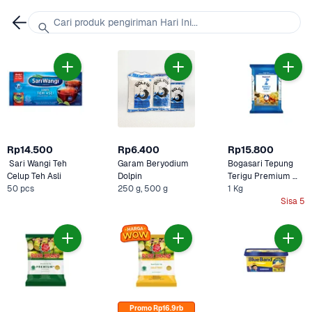
Cari produk pengiriman Hari Ini...
Rp14.500
Rp6.400
Rp15.800
 Sari Wangi Teh 
Garam Beryodium 
Bogasari Tepung 
Celup Teh Asli
Dolpin
Terigu Premium 
50 pcs
250 g, 500 g
1 Kg
Kunci Biru 
Sisa 5
Promo Rp16.9rb