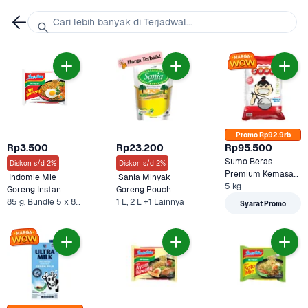
Cari lebih banyak di Terjadwal...
Promo Rp92.9rb
Rp3.500
Rp23.200
Rp95.500
Sumo Beras 
Diskon s/d 2%
Diskon s/d 2%
Premium Kemasan 
 Indomie Mie 
 Sania Minyak 
5 kg
Merah 
Goreng Instan 
Goreng Pouch 
85 g, Bundle 5 x 85 g* +1 Lainnya
1 L, 2 L +1 Lainnya
Syarat Promo