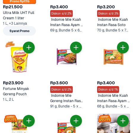
Promo Rp17rb
Rp21.500
Rp3.400
Rp3.200
Ultra Milk UHT Full 
Diskon s/d 2%
Diskon s/d 3%
Cream 1 liter
 Indomie Mie Kuah 
 Indomie Mie Kuah 
1 L, +3 Lainnya
Instan Rasa Ayam 
Instan Rasa Soto 
Bawang
69 g, Bundle 5 x 69 g* +1 Lainnya
70 g, Bundle 5 x 70 g +1 Lainnya
Syarat Promo
Rp23.900
Rp3.600
Rp3.400
Fortune Minyak 
Diskon s/d 2%
Diskon s/d 1%
Goreng Pouch 
 Indomie Mie 
 Indomie Mie Kuah 
1 L, 2 L
Goreng Instan Rasa 
Instan Rasa Ayam 
Rendang
91 g, Bundle - 5 x 91 g
Spesial 
68 g, Bundle - 5 x 68 g