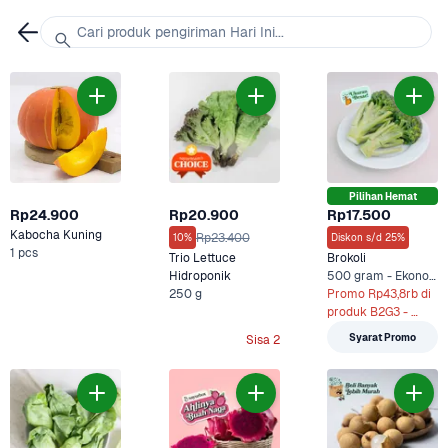
Cari produk pengiriman Hari Ini...
Pilihan Hemat
Rp24.900
Rp20.900
Rp17.500
Kabocha Kuning
Rp23.400
10%
Diskon s/d 25%
1 pcs
Trio Lettuce 
Brokoli
Hidroponik
500 gram - Ekonomis, 500 g +2 Lainnya
250 g
Promo Rp43,8rb di 
produk B2G3 - 
500g x 3
Syarat Promo
Sisa 2