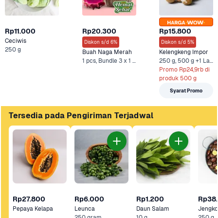
Rp11.000
Rp20.300
Rp15.800
Ceciwis
Diskon s/d 6%
Diskon s/d 5%
250 g
Buah Naga Merah
Kelengkeng Impor
1 pcs, Bundle 3 x 1 pcs +1 Lainnya
250 g, 500 g +1 Lainnya
Promo Rp24,9rb di 
produk 500 g
Syarat Promo
Tersedia pada Pengiriman Terjadwal
Rp27.800
Rp6.000
Rp1.200
Rp38
Pepaya Kelapa
Leunca
Daun Salam
Jengko
250 gram
10 g
250 g