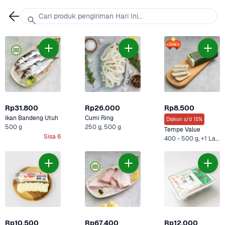
Cari produk pengiriman Hari Ini...
Rp31.800
Rp26.000
Rp8.500
Ikan Bandeng Utuh
Cumi Ring
Diskon s/d 15%
500 g
250 g, 500 g
Tempe Value
Sisa 6
400 - 500 g, +1 Lainnya
Rp10.500
Rp67.400
Rp12.000