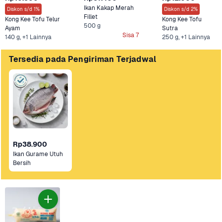
Ikan Kakap Merah 
Diskon s/d 1%
Diskon s/d 2%
Fillet
Kong Kee Tofu Telur 
Kong Kee Tofu 
500 g
Ayam
Sutra
Sisa 7
140 g, +1 Lainnya
250 g, +1 Lainnya
Tersedia pada Pengiriman Terjadwal
Rp38.900
Ikan Gurame Utuh 
Bersih