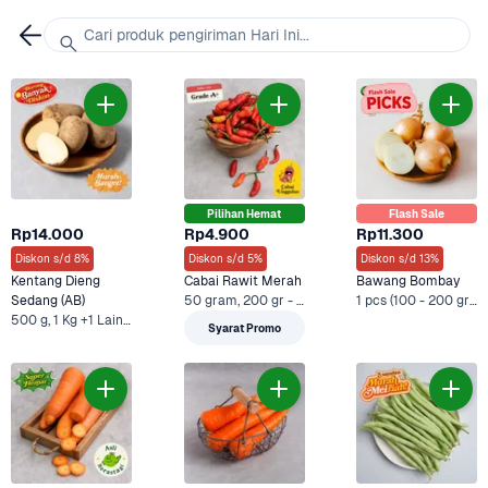
Cari produk pengiriman Hari Ini...
Pilihan Hemat
Flash Sale
Rp14.000
Rp4.900
Rp11.300
Diskon s/d 8%
Diskon s/d 5%
Diskon s/d 13%
Kentang Dieng 
Cabai Rawit Merah
Bawang Bombay
Sedang (AB)
50 gram, 200 gr - Ekonomis +1 Lainnya
1 pcs (100 - 200 gram), 500 g +3 Lainnya
500 g, 1 Kg +1 Lainnya
Syarat Promo