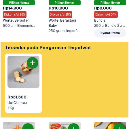
Pilihan Hemat
Pilihan Hemat
Pilihan Hemat
Rp14.900
Rp10.900
Rp9.000
Diskon s/d 25%
Diskon s/d 25%
Diskon s/d 34%
Wortel Berastagi
Wortel Berastagi 
Buncis
500 gr - Ekonomis, 500 g +1 Lainnya
Baby
250 g, Bundle 2 x 250 gr +2 Lainnya
250 gram, Imperfect - 500 g +2 Lainnya
Syarat Promo
Tersedia pada Pengiriman Terjadwal
Rp31.300
Ubi Cilembu
1 Kg