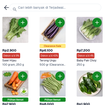
Cari lebih banyak di Terjadwal...
Clearance Sale
Rp2.900
Rp6.100
Rp7.200
Diskon s/d 9%
Diskon s/d 43%
Diskon s/d 4%
Sawi Hijau
Terong Ungu
Baby Pak Choy
100 gram, 250 g
500 gr (Clearance Sale), 500 gr - Ekonomis +1 Lainnya
250 g
Pilihan Hemat
Pilihan Hemat
Rp7.900
Rp8.000
Rp1.900