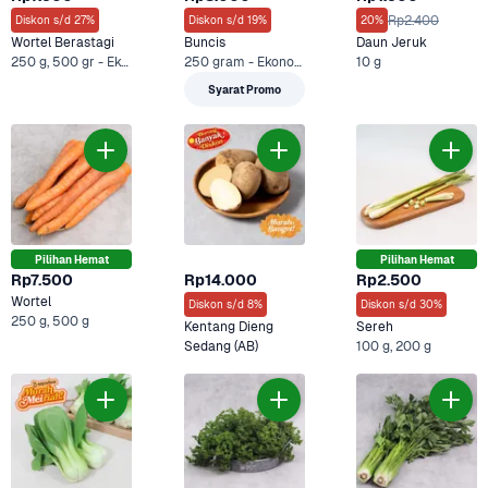
Rp2.400
Diskon s/d 27%
Diskon s/d 19%
20%
Wortel Berastagi
Buncis
Daun Jeruk
250 g, 500 gr - Ekonomis +2 Lainnya
250 gram - Ekonomis, 250 g +2 Lainnya
10 g
Syarat Promo
Pilihan Hemat
Pilihan Hemat
Rp7.500
Rp14.000
Rp2.500
Wortel
Diskon s/d 8%
Diskon s/d 30%
250 g, 500 g
Kentang Dieng 
Sereh
Sedang (AB)
100 g, 200 g