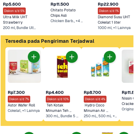
Rp5.600
Rp11.500
Rp22.900
Chitato Potato 
Diskon s/d 5%
Diskon s/d 1%
Chips Asli
Ultra Milk UHT 
Diamond Susu UHT 
Chicken Barb.., +4 Lainnya
Strawberry
Cokelat 1 liter
200 ml, Bundle Ultra Milk UHT Strawberry 5 pcs x 200 ml
1000 ml, +1 Lainnya
Tersedia pada Pengiriman Terjadwal
Rp7.300
Rp4.400
Rp8.700
Rp11.
Nissin 
Diskon s/d 7%
Diskon s/d 10%
Diskon s/d 4%
Cracke
Astor Wafer Roll 
 Teh Kotak 
 Hydro Coco 
Origina
Cokelat, +1 Lainnya
Minuman Teh 
Minuman Air 
Jasmine Teh Kotak
300 mL, Bundle 5 x 300 mL*
Kelapa
250 mL, 500 mL +3 Lainnya