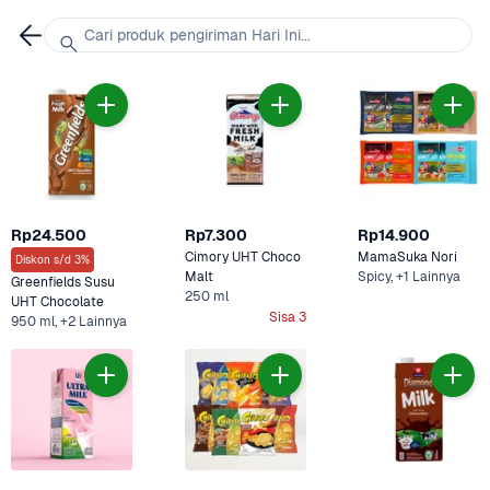
Cari produk pengiriman Hari Ini...
Rp24.500
Rp7.300
Rp14.900
Cimory UHT Choco 
MamaSuka Nori
Diskon s/d 3%
Malt
Spicy, +1 Lainnya
Greenfields Susu 
250 ml
UHT Chocolate 
Sisa 3
950 ml, +2 Lainnya