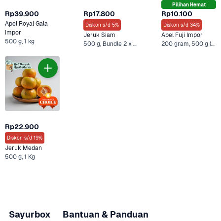
Pilihan Hemat
Rp39.900
Rp17.800
Rp10.100
Apel Royal Gala 
Diskon s/d 5%
Diskon s/d 34%
Impor
Jeruk Siam
Apel Fuji Impor
500 g, 1 kg
500 g, Bundle 2 x 500 gr +2 Lainnya
200 gram, 500 g (Ekonomis) +6 Lainnya
Rp22.900
Diskon s/d 19%
Jeruk Medan
500 g, 1 Kg
Sayurbox
Bantuan & Panduan