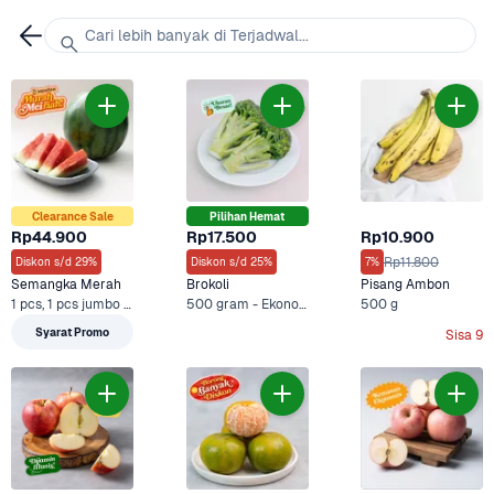
Cari lebih banyak di Terjadwal...
Clearance Sale
Pilihan Hemat
Rp44.900
Rp17.500
Rp10.900
Rp11.800
Diskon s/d 29%
Diskon s/d 25%
7%
Semangka Merah
Brokoli
Pisang Ambon
1 pcs, 1 pcs jumbo - Clearance Sale +1 Lainnya
500 gram - Ekonomis, 500 g +2 Lainnya
500 g
Syarat Promo
Sisa 9