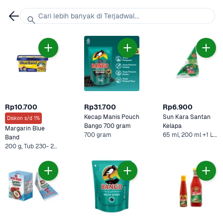
Cari lebih banyak di Terjadwal...
Rp10.700
Rp31.700
Rp6.900
Kecap Manis Pouch 
Sun Kara Santan 
Diskon s/d 1%
Bango 700 gram
Kelapa 
Margarin Blue 
700 gram
65 ml, 200 ml +1 Lainnya
Band
200 g, Tub 230- 250 gram +1 Lainnya