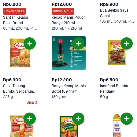
Rp6.200
Rp12.600
Rp9.900
Dua Belibis Saus 
Diskon s/d 1%
Diskon s/d 1%
Cabai 
Santan Kelapa 
Kecap Manis Pouch 
135 mL, 340 mL +1 Lainnya
Rose Brand
Bango 210 ml
65 mL, 200 mL +1 Lainnya
210 ml, 4 x 210 ml
Rp6.900
Rp12.200
Rp6.500
Sasa Tepung 
Bango Kecap Manis 
Indofood Bumbu 
Bumbu Serbaguna 
Botol 189 gram
Rendang
225 g
Original 
189 gram
50 g
Sisa 3