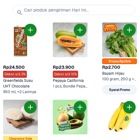
Cari produk pengiriman Hari Ini...
Promo Rp1.9rb
Rp24.500
Rp23.900
Rp2.700
Bayam Hijau
Diskon s/d 3%
Diskon s/d 10%
100 gram, 250 g +1 Lainnya
Greenfields Susu 
Pepaya California
UHT Chocolate 
1 pcs, Bundle Pepaya dan Arummi Cashew Milk Drink
Syarat Promo
950 ml, +2 Lainnya
Clearance Sale