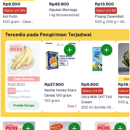
Rp6.500
Rp45.900
Rp13.500
Alpukat Mentega
Diskon s/d 34%
Diskon s/d 6%
1 kg (Konvensional)
Kol Putih
Pisang Cavendish
500 gram - Clearance Sale, 500 g +2 Lainnya
500 g, 500 g + Ultra Minuman Sari Kacang Hijau 250 ml +4 Lainnya
Tersedia pada Pengiriman Terjadwal
Tidak Tersedia
Clea
Rp8.800
Rp27.900
Rp5.600
Rp19
Nestle Honey Stars 
Rp11.800
25%
Diskon s/d 5%
Diskon
Cereal 150 gram
Pisang Ambon
Ultra Milk UHT Full 
Kemban
150 gram
Cream
Produk Serupa
Sisa 1
200 ml, Bundle Ultra Milk UHT Full Cream 5 pcs x 200 ml