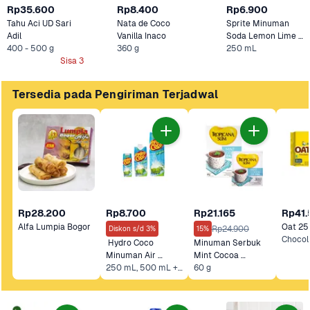
Rp35.600
Rp8.400
Rp6.900
Tahu Aci UD Sari 
Nata de Coco 
Sprite Minuman 
Adil
Vanilla Inaco
Soda Lemon Lime 
400 - 500 g
360 g
Kaleng
250 mL
Sisa 3
Tersedia pada Pengiriman Terjadwal
Rp28.200
Rp8.700
Rp21.165
Rp41
Alfa Lumpia Bogor 
Oat 25 
Rp24.900
Diskon s/d 3%
15%
 Hydro Coco 
Minuman Serbuk 
Minuman Air 
Mint Cocoa 
Kelapa
250 mL, 500 mL +2 Lainnya
Tropicana Slim
60 g