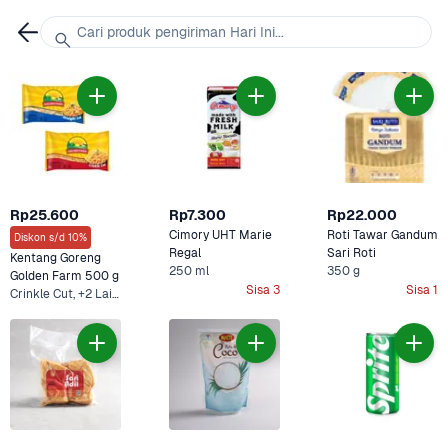
Cari produk pengiriman Hari Ini...
Rp25.600
Rp7.300
Rp22.000
Cimory UHT Marie 
Roti Tawar Gandum 
Diskon s/d 10%
Regal
Sari Roti
Kentang Goreng 
250 ml
350 g
Golden Farm 500 g
Sisa 3
Sisa 1
Crinkle Cut, +2 Lainnya