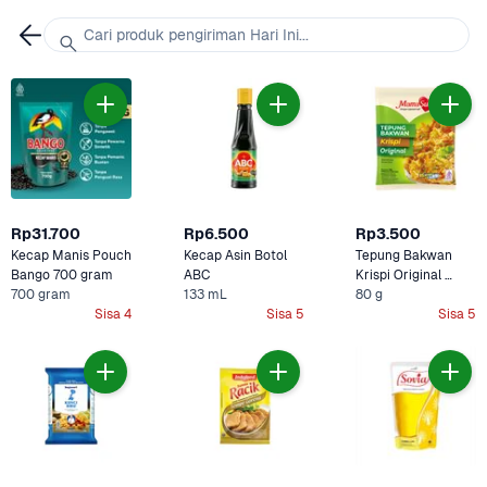
Cari produk pengiriman Hari Ini...
Rp31.700
Rp6.500
Rp3.500
Kecap Manis Pouch 
Kecap Asin Botol 
Tepung Bakwan 
Bango 700 gram
ABC
Krispi Original 
700 gram
133 mL
Mamasuka
80 g
Sisa 4
Sisa 5
Sisa 5