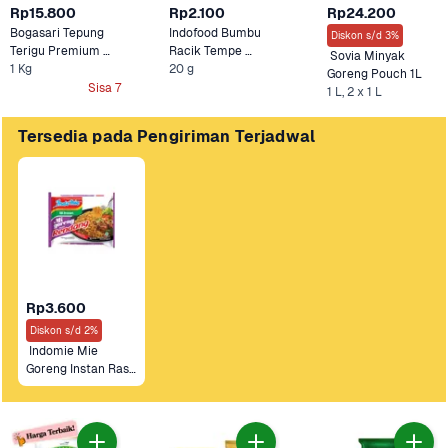
Rp15.800
Rp2.100
Rp24.200
Bogasari Tepung 
Indofood Bumbu 
Diskon s/d 3%
Terigu Premium 
Racik Tempe 
 Sovia Minyak 
1 Kg
Kunci Biru 
20 g
Goreng 
Goreng Pouch 1L
Sisa 7
1 L, 2 x 1 L
Tersedia pada Pengiriman Terjadwal
Rp3.600
Diskon s/d 2%
 Indomie Mie 
Goreng Instan Rasa 
Rendang