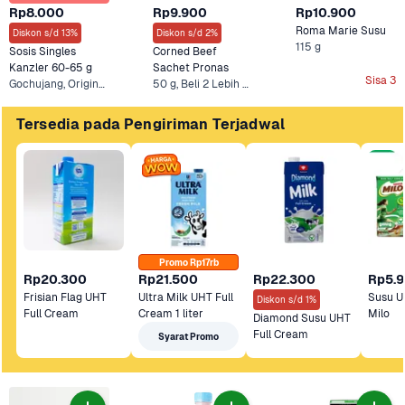
Rp8.000
Rp9.900
Rp10.900
Roma Marie Susu
Diskon s/d 13%
Diskon s/d 2%
115 g
Sosis Singles 
Corned Beef 
Kanzler 60-65 g
Sachet Pronas
Sisa 3
Gochujang, Original +6 Lainnya
50 g, Beli 2 Lebih Murah
Tersedia pada Pengiriman Terjadwal
Promo Rp17rb
Rp20.300
Rp21.500
Rp22.300
Rp5.
Frisian Flag UHT 
Ultra Milk UHT Full 
Susu U
Diskon s/d 1%
Full Cream 
Cream 1 liter
Milo 
Diamond Susu UHT 
Full Cream 
Syarat Promo