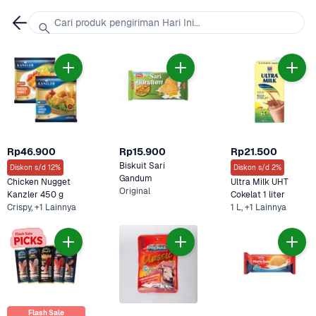
Cari produk pengiriman Hari Ini...
Rp46.900
Rp15.900
Rp21.500
Biskuit Sari 
Diskon s/d 12%
Diskon s/d 2%
Gandum 
Chicken Nugget 
Ultra Milk UHT 
Original
Kanzler 450 g
Cokelat 1 liter
Crispy, +1 Lainnya
1 L, +1 Lainnya
Flash Sale