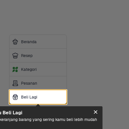
Beranda
Resep
Kategori
Pesanan
Beli Lagi
Beli Lagi
u Beli Lagi
eranjang barang yang sering kamu beli lebih mudah 