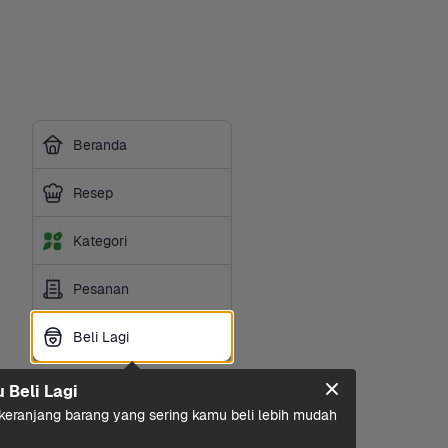
Beranda
Resep
Kategori
Pesanan
Beli Lagi
Beli Lagi
u Beli Lagi
eranjang barang yang sering kamu beli lebih mudah 