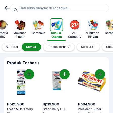
Cari lebih banyak di Terjadwal...
pot & 
Makanan 
Sembako
Susu & 
21+ 
Minuman 
Sara
BBQ
Ringan
Olahan
Category
Ringan
Filter
Semua
Produk Terbaru
Susu UHT
Susu
Produk Terbaru
Rp25.900
Rp19.900
Rp84.900
Fresh Milk Cimory 
Grand Dairy Full 
President Butter