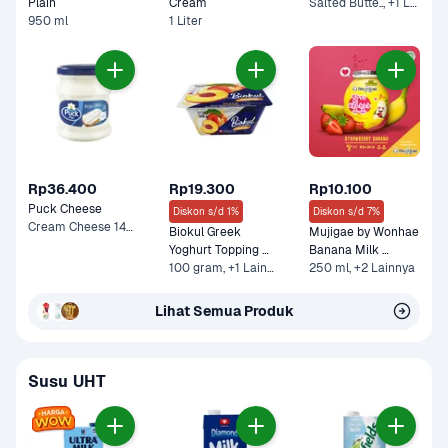
Plain
Cream 
Salted Butte.., +1 Lainnya
950 ml
1 Liter
Rp36.400
Rp19.300
Rp10.100
Puck Cheese
Diskon s/d 1%
Diskon s/d 7%
Cream Cheese 140 g
Biokul Greek 
Mujigae by Wonhae 
Yoghurt Topping 
Banana Milk 
Peach
100 gram, +1 Lainnya
Strawberry
250 ml, +2 Lainnya
Lihat Semua Produk
Susu UHT