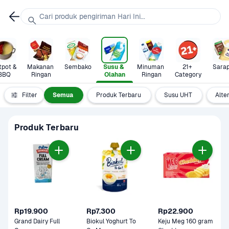
Cari produk pengiriman Hari Ini...
pot & 
Makanan 
Sembako
Susu & 
Minuman 
21+ 
Sara
BBQ
Ringan
Olahan
Ringan
Category
Filter
Semua
Produk Terbaru
Susu UHT
Alte
Produk Terbaru
Rp19.900
Rp7.300
Rp22.900
Grand Dairy Full 
Biokul Yoghurt To 
Keju Meg 160 gram