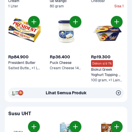
Cream 
Go Mango
Cheddar
1 Liter
80 gram
Sisa 1
Rp84.900
Rp36.400
Rp19.300
President Butter
Puck Cheese
Diskon s/d 1%
Salted Butte.., +1 Lainnya
Cream Cheese 140 g
Biokul Greek 
Yoghurt Topping 
Peach
100 gram, +1 Lainnya
Lihat Semua Produk
Susu UHT