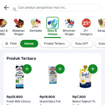
Cari produk pengiriman Hari Ini...
pot & 
Makanan 
Sembako
Susu & 
Minuman 
21+ 
Sara
BBQ
Ringan
Olahan
Ringan
Category
Filter
Semua
Produk Terbaru
Susu UHT
Susu
Produk Terbaru
Rp25.900
Rp19.900
Rp7.300
Fresh Milk Cimory 
Grand Dairy Full 
Biokul Yoghurt To 