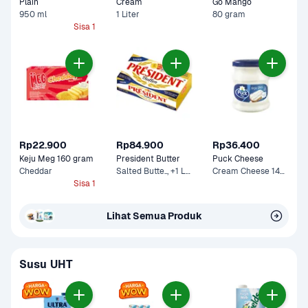
Plain
Cream 
Go Mango
950 ml
1 Liter
80 gram
Sisa 1
Rp22.900
Rp84.900
Rp36.400
Keju Meg 160 gram
President Butter
Puck Cheese
Cheddar
Salted Butte.., +1 Lainnya
Cream Cheese 140 g
Sisa 1
Lihat Semua Produk
Susu UHT