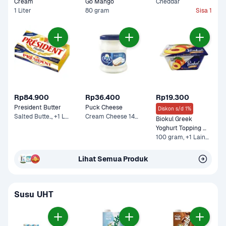
Cream 
Go Mango
Cheddar
1 Liter
80 gram
Sisa 1
Rp84.900
Rp36.400
Rp19.300
President Butter
Puck Cheese
Diskon s/d 1%
Salted Butte.., +1 Lainnya
Cream Cheese 140 g
Biokul Greek 
Yoghurt Topping 
Peach
100 gram, +1 Lainnya
Lihat Semua Produk
Susu UHT