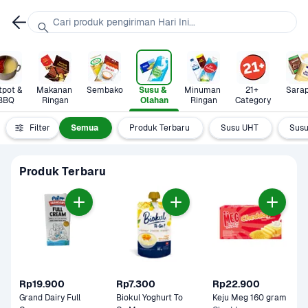
Cari produk pengiriman Hari Ini...
pot & 
Makanan 
Sembako
Susu & 
Minuman 
21+ 
Sara
BBQ
Ringan
Olahan
Ringan
Category
Filter
Semua
Produk Terbaru
Susu UHT
Susu
Produk Terbaru
Rp19.900
Rp7.300
Rp22.900
Grand Dairy Full 
Biokul Yoghurt To 
Keju Meg 160 gram