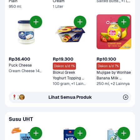
Plain
Cream 
Salted Butte.., +1 Lainnya
950 ml
1 Liter
Rp36.400
Rp19.300
Rp10.100
Puck Cheese
Diskon s/d 1%
Diskon s/d 7%
Cream Cheese 140 g
Biokul Greek 
Mujigae by Wonhae 
Yoghurt Topping 
Banana Milk 
Peach
100 gram, +1 Lainnya
Strawberry
250 ml, +2 Lainnya
Lihat Semua Produk
Susu UHT