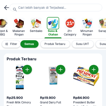
Cari lebih banyak di Terjadwal...
pot & 
Makanan 
Sembako
Susu & 
21+ 
Minuman 
Sara
BBQ
Ringan
Olahan
Category
Ringan
Filter
Semua
Produk Terbaru
Susu UHT
Susu
Produk Terbaru
Rp25.900
Rp19.900
Rp84.900
Fresh Milk Cimory 
Grand Dairy Full 
President Butter