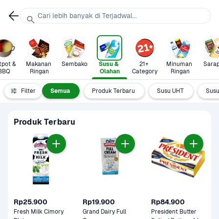
Cari lebih banyak di Terjadwal...
pot & 
Makanan 
Sembako
Susu & 
21+ 
Minuman 
Sara
BBQ
Ringan
Olahan
Category
Ringan
Filter
Semua
Produk Terbaru
Susu UHT
Susu
Produk Terbaru
Rp25.900
Rp19.900
Rp84.900
Fresh Milk Cimory 
Grand Dairy Full 
President Butter