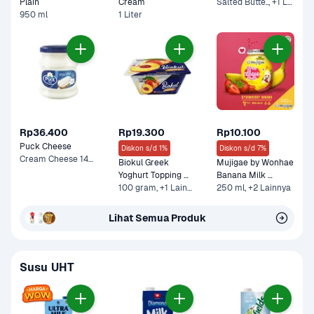
Plain
Cream 
Salted Butte.., +1 Lainnya
950 ml
1 Liter
Rp36.400
Rp19.300
Rp10.100
Puck Cheese
Diskon s/d 1%
Diskon s/d 7%
Cream Cheese 140 g
Biokul Greek 
Mujigae by Wonhae 
Yoghurt Topping 
Banana Milk 
Peach
100 gram, +1 Lainnya
Strawberry
250 ml, +2 Lainnya
Lihat Semua Produk
Susu UHT