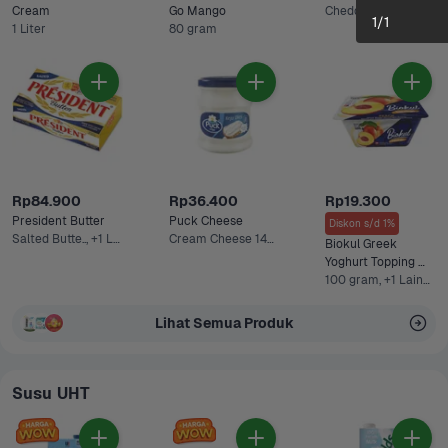
Cream 
Go Mango
Cheddar
1
/
1
1 Liter
80 gram
Sisa 1
Rp84.900
Rp36.400
Rp19.300
President Butter
Puck Cheese
Diskon s/d 1%
Salted Butte.., +1 Lainnya
Cream Cheese 140 g
Biokul Greek 
Yoghurt Topping 
Peach
100 gram, +1 Lainnya
Lihat Semua Produk
Susu UHT