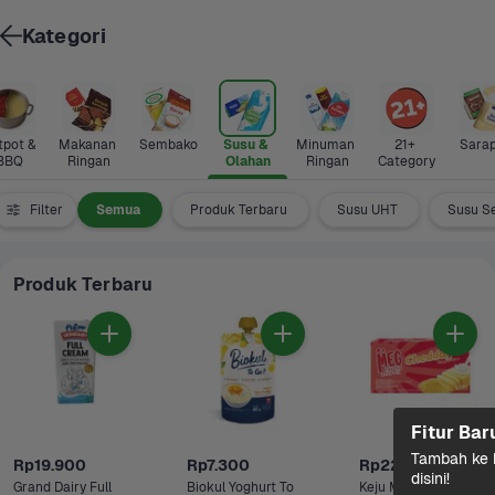
Kategori
pot & 
Makanan 
Sembako
Susu & 
Minuman 
21+ 
Sara
BBQ
Ringan
Olahan
Ringan
Category
Filter
Semua
Produk Terbaru
Susu UHT
Susu S
Produk Terbaru
Fitur Bar
Tambah ke k
Rp19.900
Rp7.300
Rp22.900
disini!
Grand Dairy Full 
Biokul Yoghurt To 
Keju Meg 160 gram