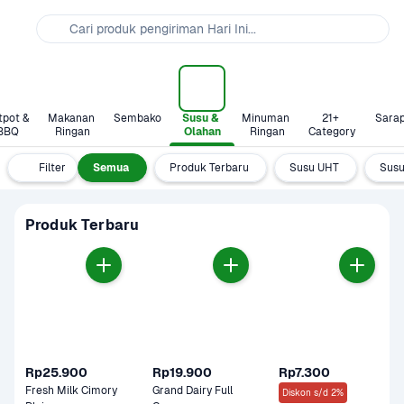
Cari produk pengiriman Hari Ini...
pot & 
Makanan 
Sembako
Susu & 
Minuman 
21+ 
Sara
BBQ
Ringan
Olahan
Ringan
Category
Filter
Semua
Produk Terbaru
Susu UHT
Susu
Produk Terbaru
Rp25.900
Rp19.900
Rp7.300
Fresh Milk Cimory 
Grand Dairy Full 
Diskon s/d 2%