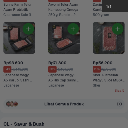
Sunny Farm Telur 
Ayyomi Telur Ayam 
Daging Paha 
1
/
1
Ayam Probiotik
Kampoeng Omega
Kambing
Clearance Sale (10 Pcs), 10 pcs +1 Lainnya
250 g, Bundle - 2 x 250 g*
500 gram
Rp93.600
Rp71.300
Rp56.200
Rp143.900
Rp101.900
Rp75.000
34%
30%
25%
Japanese Wagyu 
Japanese Wagyu 
Sher Australian 
A5 Karubi Sashi 
A5 Rib Cap Sashi 
Wagyu Slice MB6+ 
100 gram
Japanese
100 gram
Japanese
Lean Premium 150 
Sher
gram
Sisa 5
Lihat Semua Produk
CL - Sayur & Buah