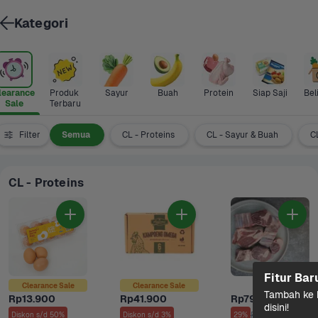
Kategori
learance 
Produk 
Sayur
Buah
Protein
Siap Saji
Bel
Sale
Terbaru
Filter
Semua
CL - Proteins
CL - Sayur & Buah
CL
CL - Proteins
Fitur Bar
Clearance Sale
Clearance Sale
Tambah ke k
Rp13.900
Rp41.900
Rp79.900
disini!
Rp112.900
Diskon s/d 50%
Diskon s/d 3%
29%