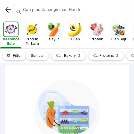
Cari produk pengiriman Hari Ini...
Clearance 
Produk 
Sayur
Buah
Protein
Siap Saji
Sale
Terbaru
Filter
Semua
CL - Bakery ID
CL-Proteins ID
C