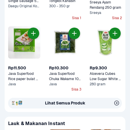
Single Sausage 55 
Tongkol Kanasin
Sreeya Ayam 
gram
Daegu Original Korean, Nami Spicy Korean +1 Lainnya
300 - 350 gr
Rendang 250 gram
Sreeya
Sisa 1
Sisa 2
Rp11.500
Rp10.300
Rp9.300
Java Superfood 
Java Superfood 
Aloevera Cubes 
Rice paper bulat 
Chuka Wakame 100 
Low Sugar White 
100 gram
Java
gram
Java
280 gram
Grape Wong Coco 
Sisa 3
Lihat Semua Produk
Lauk & Makanan Instant