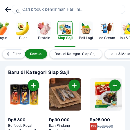
Cari produk pengiriman Hari Ini...
ayur
Buah
Protein
Siap Saji
Beli Lagi
Ice Cream
Ibu & 
Filter
Semua
Baru di Kategori Siap Saji
Lauk & Maka
Baru di Kategori Siap Saji
Rp8.300
Rp30.000
Rp25.000
Belfoods Royal 
Ikan Pindang 
Rp29.000
13%