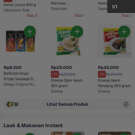
Marinasi 
Kampung Utuh 
Katsu Lezza 400 g
1
/
1
Blackpepper 500 
Sayurbox
Bumbu Kuning 750 
Sayurbox
Clearance Sale
gram
gram
Sisa 9
Sisa 1
Sisa 1
Rp8.300
Rp25.000
Rp25.000
Belfoods Royal 
Rp29.000
Rp29.000
13%
13%
Single Sausage 55 
Sreeya Opor Ayam 
Sreeya Ayam 
gram
Daegu Original Korean, Nami Spicy Korean +1 Lainnya
250 gram
Rendang 250 gram
Sreeya
Sreeya
Lihat Semua Produk
Lauk & Makanan Instant