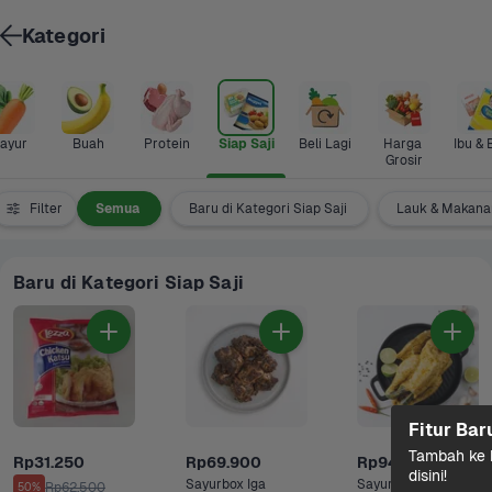
Kategori
ayur
Buah
Protein
Siap Saji
Beli Lagi
Harga 
Ibu & 
Grosir
Filter
Semua
Baru di Kategori Siap Saji
Lauk & Makanan
Baru di Kategori Siap Saji
Fitur Bar
Tambah ke k
Rp31.250
Rp69.900
Rp94.900
disini!
Sayurbox Iga 
Sayurbox Ayam 
Rp62.500
50%