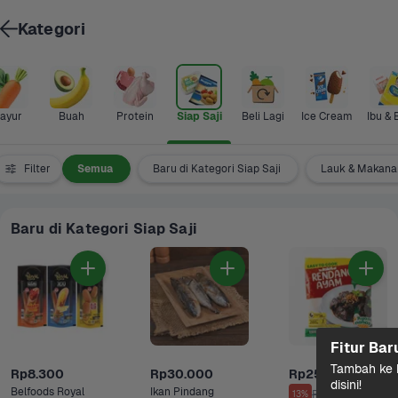
Kategori
ayur
Buah
Protein
Siap Saji
Beli Lagi
Ice Cream
Ibu & 
Filter
Semua
Baru di Kategori Siap Saji
Lauk & Makanan
Baru di Kategori Siap Saji
Fitur Bar
Tambah ke k
Rp8.300
Rp30.000
Rp25.000
disini!
Belfoods Royal 
Ikan Pindang 
Rp29.000
13%