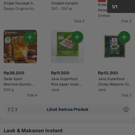
Single Sausage 55 
Tongkol Kanasin
Sreeya Ayam 
1
/
1
gram
Daegu Original Korean, Nami Spicy Korean +1 Lainnya
300 - 350 gr
Rendang 250 gram
Sreeya
Sisa 2
Sisa 2
Rp36.200
Rp11.500
Rp10.300
Dada Ayam 
Java Superfood 
Java Superfood 
Marinasi Bumbu 
Rice paper bulat 
Chuka Wakame 100 
Kuning Sayurbox
500 g
100 gram
Java
gram
Java
Sisa 4
Sisa 3
Lihat Semua Produk
Lauk & Makanan Instant