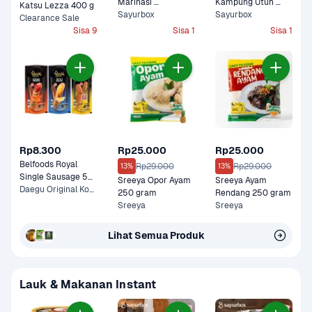
Marinasi 
Kampung Utuh 
Katsu Lezza 400 g
Blackpepper 500 
Sayurbox
Bumbu Kuning 750 
Sayurbox
Clearance Sale
gram
gram
Sisa 9
Sisa 1
Sisa 1
Rp8.300
Rp25.000
Rp25.000
Belfoods Royal 
Rp29.000
Rp29.000
13%
13%
Single Sausage 55 
Sreeya Opor Ayam 
Sreeya Ayam 
gram
Daegu Original Korean, Nami Spicy Korean +1 Lainnya
250 gram
Rendang 250 gram
Sreeya
Sreeya
Lihat Semua Produk
Lauk & Makanan Instant