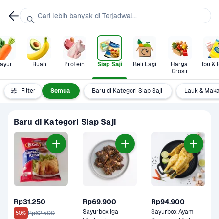
Cari lebih banyak di Terjadwal...
ayur
Buah
Protein
Siap Saji
Beli Lagi
Harga 
Ibu & 
Grosir
Filter
Semua
Baru di Kategori Siap Saji
Lauk & Maka
Baru di Kategori Siap Saji
Rp31.250
Rp69.900
Rp94.900
Sayurbox Iga 
Sayurbox Ayam 
Rp62.500
50%