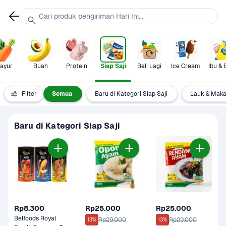
Cari produk pengiriman Hari Ini...
ayur
Buah
Protein
Siap Saji
Beli Lagi
Ice Cream
Ibu & 
Filter
Semua
Baru di Kategori Siap Saji
Lauk & Maka
Baru di Kategori Siap Saji
Rp8.300
Rp25.000
Rp25.000
Belfoods Royal 
Rp29.000
Rp29.000
13%
13%