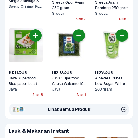
Single Sausage 55 
Sreeya Opor Ayam 
Sreeya Ayam 
gram
Daegu Original Korean, Nami Spicy Korean +1 Lainnya
250 gram
Rendang 250 gram
Sreeya
Sreeya
Sisa 2
Sisa 2
Rp11.500
Rp10.300
Rp9.300
Java Superfood 
Java Superfood 
Aloevera Cubes 
Rice paper bulat 
Chuka Wakame 100 
Low Sugar White 
100 gram
Java
gram
Java
280 gram
Grape Wong Coco 
Sisa 8
Sisa 1
Lihat Semua Produk
Lauk & Makanan Instant