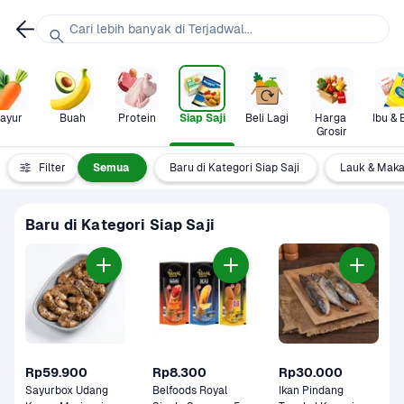
Cari lebih banyak di Terjadwal...
ayur
Buah
Protein
Siap Saji
Beli Lagi
Harga 
Ibu & 
Grosir
Filter
Semua
Baru di Kategori Siap Saji
Lauk & Maka
Baru di Kategori Siap Saji
Rp59.900
Rp8.300
Rp30.000
Sayurbox Udang 
Belfoods Royal 
Ikan Pindang 