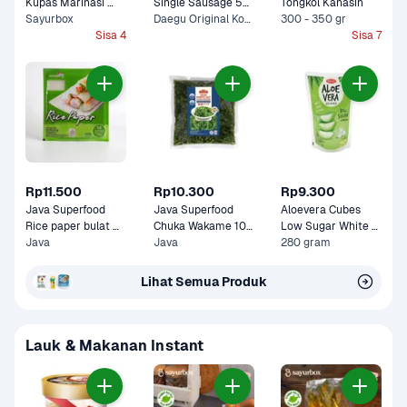
Kupas Marinasi 
Single Sausage 55 
Tongkol Kanasin
Blackpepper 300 
Sayurbox
gram
Daegu Original Korean, Nami Spicy Korean +1 Lainnya
300 - 350 gr
gram
Sisa 4
Sisa 7
Rp11.500
Rp10.300
Rp9.300
Java Superfood 
Java Superfood 
Aloevera Cubes 
Rice paper bulat 
Chuka Wakame 100 
Low Sugar White 
100 gram
Java
gram
Java
280 gram
Grape Wong Coco 
Lihat Semua Produk
Lauk & Makanan Instant