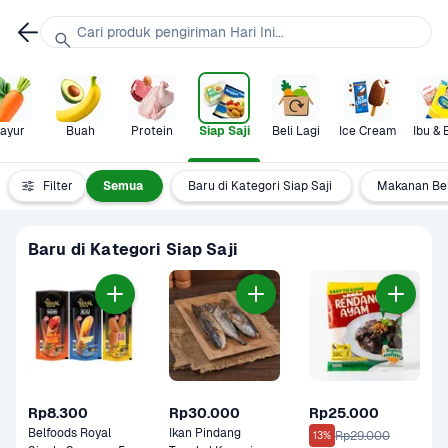
Cari produk pengiriman Hari Ini...
ayur
Buah
Protein
Siap Saji
Beli Lagi
Ice Cream
Ibu & 
Filter
Semua
Baru di Kategori Siap Saji
Makanan Be
Baru di Kategori Siap Saji
Rp8.300
Rp30.000
Rp25.000
Belfoods Royal 
Ikan Pindang 
Rp29.000
13%