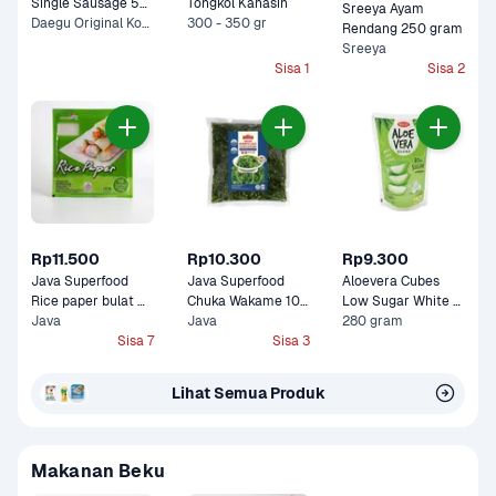
Single Sausage 55 
Tongkol Kanasin
Sreeya Ayam 
gram
Daegu Original Korean, Nami Spicy Korean +1 Lainnya
300 - 350 gr
Rendang 250 gram
Sreeya
Sisa 1
Sisa 2
Rp11.500
Rp10.300
Rp9.300
Java Superfood 
Java Superfood 
Aloevera Cubes 
Rice paper bulat 
Chuka Wakame 100 
Low Sugar White 
100 gram
Java
gram
Java
280 gram
Grape Wong Coco 
Sisa 7
Sisa 3
Lihat Semua Produk
Makanan Beku