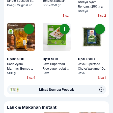
Single Sausage 55 
Tongkol Kanasin
Sreeya Ayam 
gram
Daegu Original Korean, Nami Spicy Korean +1 Lainnya
300 - 350 gr
Rendang 250 gram
Sreeya
Sisa 1
Sisa 2
Rp36.200
Rp11.500
Rp10.300
Dada Ayam 
Java Superfood 
Java Superfood 
Marinasi Bumbu 
Rice paper bulat 
Chuka Wakame 100 
Kuning Sayurbox
500 g
100 gram
Java
gram
Java
Sisa 4
Sisa 1
Lihat Semua Produk
Lauk & Makanan Instant