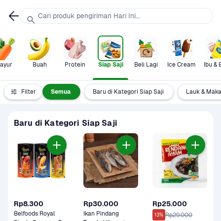
Cari produk pengiriman Hari Ini...
ayur
Buah
Protein
Siap Saji
Beli Lagi
Ice Cream
Ibu & 
Filter
Semua
Baru di Kategori Siap Saji
Lauk & Maka
Baru di Kategori Siap Saji
Rp8.300
Rp30.000
Rp25.000
Belfoods Royal 
Ikan Pindang 
Rp29.000
13%