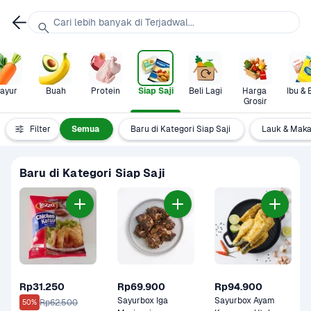
Cari lebih banyak di Terjadwal...
ayur
Buah
Protein
Siap Saji
Beli Lagi
Harga 
Ibu & 
Grosir
Filter
Semua
Baru di Kategori Siap Saji
Lauk & Maka
Baru di Kategori Siap Saji
Rp31.250
Rp69.900
Rp94.900
Sayurbox Iga 
Sayurbox Ayam 
Rp62.500
50%