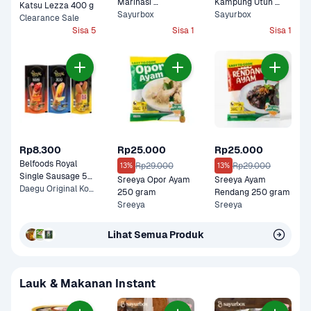
Marinasi 
Kampung Utuh 
Katsu Lezza 400 g
Blackpepper 500 
Sayurbox
Bumbu Kuning 750 
Sayurbox
Clearance Sale
gram
gram
Sisa 5
Sisa 1
Sisa 1
Rp8.300
Rp25.000
Rp25.000
Belfoods Royal 
Rp29.000
Rp29.000
13%
13%
Single Sausage 55 
Sreeya Opor Ayam 
Sreeya Ayam 
gram
Daegu Original Korean, Nami Spicy Korean +1 Lainnya
250 gram
Rendang 250 gram
Sreeya
Sreeya
Lihat Semua Produk
Lauk & Makanan Instant