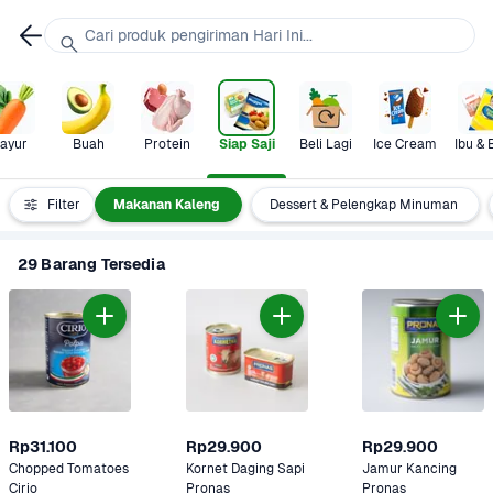
Cari produk pengiriman Hari Ini...
ayur
Buah
Protein
Siap Saji
Beli Lagi
Ice Cream
Ibu & 
anan Beku
Filter
Makanan Kaleng
Dessert & Pelengkap Minuman
29 Barang Tersedia
Rp31.100
Rp29.900
Rp29.900
Chopped Tomatoes 
Kornet Daging Sapi 
Jamur Kancing 
Cirio
Pronas
Pronas