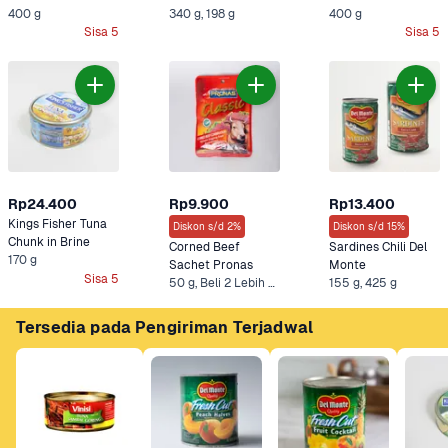
400 g
340 g, 198 g
400 g
Sisa 5
Sisa 5
Rp24.400
Rp9.900
Rp13.400
Kings Fisher Tuna 
Diskon s/d 2%
Diskon s/d 15%
Chunk in Brine 
Corned Beef 
Sardines Chili Del 
170 g
Sachet Pronas
Monte
Sisa 5
50 g, Beli 2 Lebih Murah
155 g, 425 g
Tersedia pada Pengiriman Terjadwal