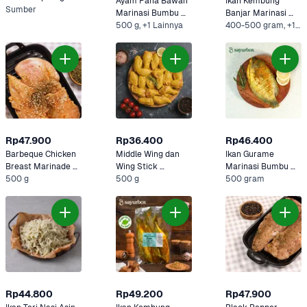
Ayam Paha Bawah 
Ikan Kembung 
50 gram
Sumber
Marinasi Bumbu 
Banjar Marinasi 
Kuning Sayurbox
500 g, +1 Lainnya
Bumbu Kuning 
400-500 gram, +1 Lainnya
Sayurbox
Rp47.900
Rp36.400
Rp46.400
Barbeque Chicken 
Middle Wing dan 
Ikan Gurame 
Breast Marinade 
Wing Stick 
Marinasi Bumbu 
Sayurbox
500 g
Marinasi Bumbu 
500 g
Kuning Sayurbox
500 gram
Kuning Sayurbox
Rp44.800
Rp49.200
Rp47.900