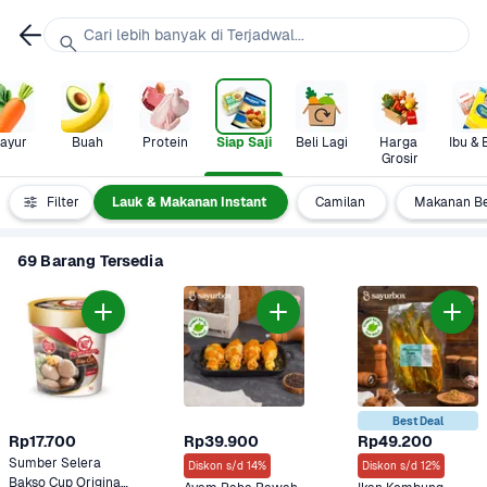
Cari lebih banyak di Terjadwal...
ayur
Buah
Protein
Siap Saji
Beli Lagi
Harga 
Ibu & 
Grosir
i Siap Saji
Filter
Lauk & Makanan Instant
Camilan
Makanan B
69 Barang Tersedia
Best Deal
Rp17.700
Rp39.900
Rp49.200
Sumber Selera 
Diskon s/d 14%
Diskon s/d 12%
Bakso Cup Original 