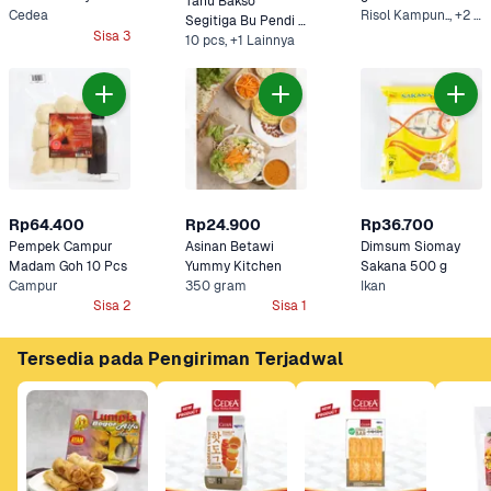
Tahu Bakso 
gram
Cedea
Risol Kampun.., +2 Lainnya
Segitiga Bu Pendi 
Sisa 3
300 g
10 pcs, +1 Lainnya
Rp64.400
Rp24.900
Rp36.700
Pempek Campur 
Asinan Betawi 
Dimsum Siomay 
Madam Goh 10 Pcs
Yummy Kitchen
Sakana 500 g
Campur
350 gram
Ikan
Sisa 2
Sisa 1
Tersedia pada Pengiriman Terjadwal