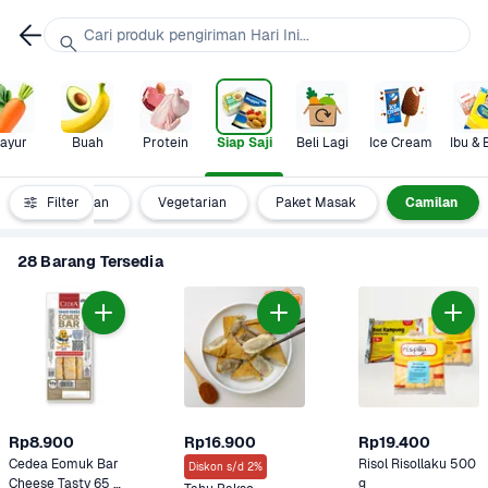
Cari produk pengiriman Hari Ini...
ayur
Buah
Protein
Siap Saji
Beli Lagi
Ice Cream
Ibu & 
lengkap Makanan
Filter
Vegetarian
Paket Masak
Camilan
28 Barang Tersedia
Rp8.900
Rp16.900
Rp19.400
Cedea Eomuk Bar 
Risol Risollaku 500 
Diskon s/d 2%
Cheese Tasty 65 
g