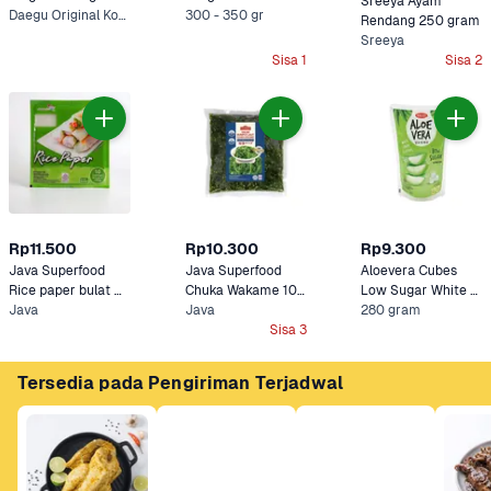
Sreeya Ayam 
gram
Daegu Original Korean, Nami Spicy Korean +1 Lainnya
300 - 350 gr
Rendang 250 gram
Sreeya
Sisa 1
Sisa 2
Rp11.500
Rp10.300
Rp9.300
Java Superfood 
Java Superfood 
Aloevera Cubes 
Rice paper bulat 
Chuka Wakame 100 
Low Sugar White 
100 gram
Java
gram
Java
280 gram
Grape Wong Coco 
Sisa 3
Tersedia pada Pengiriman Terjadwal