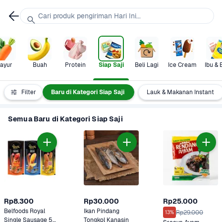
Cari produk pengiriman Hari Ini...
ayur
Buah
Protein
Siap Saji
Beli Lagi
Ice Cream
Ibu & 
Semua
Filter
Baru di Kategori Siap Saji
Lauk & Makanan Instant
Semua Baru di Kategori Siap Saji
Rp8.300
Rp30.000
Rp25.000
Belfoods Royal 
Ikan Pindang 
Rp29.000
13%
Single Sausage 55 
Tongkol Kanasin